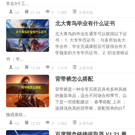
常在3个工...
bd
01-04
0
285
文章列表
北大青鸟毕业有什么证书
北大青鸟的毕业生通常可以获得以下证
书： 1. 大专学历证书 ：与多所知名大
学合作，学生完成课程后可获得合作大
学颁发的大专学历证书。 2. 职业资格证
书 ：学...
bd
12-29
0
574
文章列表
背带裤怎么搭配
背带裤是一种非常百搭且具有多样风格
的服装单品，适合不同场合和季节。以
下是一些搭配建议： 春季搭配 上衣 ：
选择浅色系的背带裤，搭配简单的白T
恤或条纹...
bd
12-23
0
662
文章列表
百度网盘链接提取器 V1.21 最