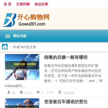
首 页
文章列表
知识分类
网站导航
>
作者“bd”的文章
病毒的后缀一般有哪些
病毒文件的后缀名通常是指文件扩展
名，它可以帮助用户和杀毒软件识别文
件类型。以下是一些常见的病毒文件后
缀名： 1. 可执行文件后缀： `.exe`：W
indows操作...
bd
01-11
0
770
文章列表
变道被后车撞谁的责任