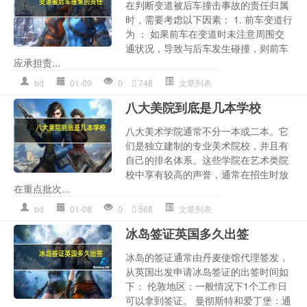
在判断变道被后车撞击事故的责任归属
时，需要考虑以下因素： 1. 前车变道行
为 ： 如果前车在变道时未注意周围交
通状况，导致与后车发生碰撞，则前车
应承担责...
bd
01-09
0
748
文章列表
八大美院到底是几本学校
八大美术学院通常不分一本或二本。它
们是独立建制的专业美术院校，并且有
自己的排名体系。这些学院在艺术类院
校中享有较高的声誉，通常在招生时放
在重点批次...
bd
01-08
0
568
文章列表
冰岛签证英国多久出签
冰岛的签证通常由丹麦使馆代理签发，
从英国出发申请冰岛签证的出签时间如
下： 伦敦地区：一般情况下1个工作日
可以拿到签证。 曼彻斯特和爱丁堡：通