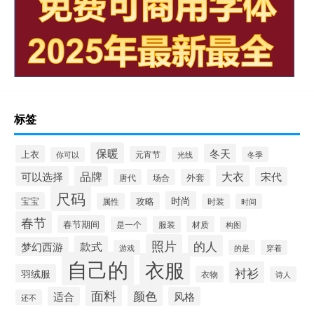
标签
保暖
冬天
上衣
元宵节
冬季
你可以
光线
大衣
可以选择
品牌
宋代
唐代
场合
外套
尺码
时尚
宝宝
攻略
属性
时装
时间
春节
春节期间
服装
材质
是一个
构图
照片
的人
款式
梦幻西游
游戏
的是
穿着
自己的
衣服
衬衫
羽绒服
衣物
诗人
面料
颜色
适合
风格
还不