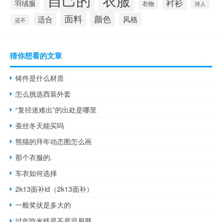
衣服
衬衫
羽绒服
衣物
诗人
面料
颜色
适合
风格
还不
猜你想看的文章
铸件是什么材质
怎么挑选西装外套
“复径迷难出”的出处是哪里
蚕丝冬天能买吗
熊猫的拜年动态图怎么画
那个衣服的.
车衣如何选择
2k13面补id（2k13面补）
一般奖状是多大的
过年吃米线是不是容易胖