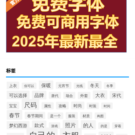
标签
保暖
冬天
上衣
元宵节
冬季
你可以
光线
大衣
可以选择
品牌
宋代
唐代
场合
外套
尺码
时尚
宝宝
攻略
属性
时装
时间
春节
春节期间
服装
材质
是一个
构图
照片
的人
款式
梦幻西游
游戏
的是
穿着
自己的