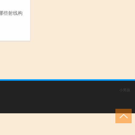
哪些射线构
小男孩