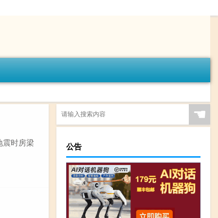
☚
地震时房梁
公告