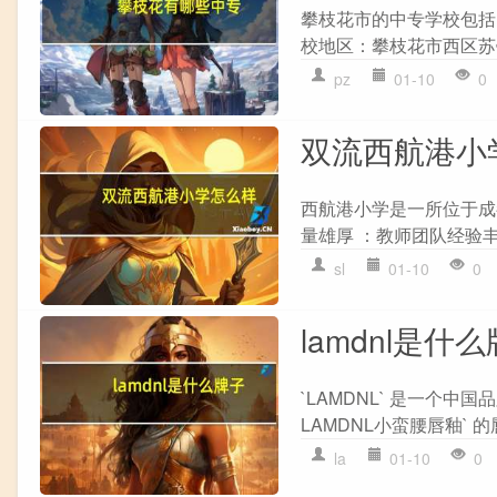
攀枝花市的中专学校包括：
校地区：攀枝花市西区苏铁
pz
01-10
0
双流西航港小
西航港小学是一所位于成
量雄厚 ：教师团队经验丰
sl
01-10
0
lamdnl是什
`LAMDNL` 是一个中
LAMDNL小蛮腰唇釉` 
la
01-10
0