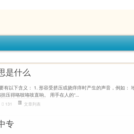
思是什么
主要有以下含义： 1. 形容受挤压或挠痒痒时产生的声音，例如： 
担压得咯吱咯吱直响。 用手在人的“...
131
文章列表
中专