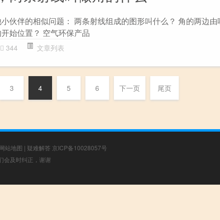
他小伙伴的相似问题： 两条射线组成的图形叫什么？ 角的两边由
的开始位置？ 空气环保产品
344
文章列表
3
4
5
6
下一页
尾页
网站地图
|
疑难解答
京ICP备10028057号
，我们会及时纠正，谢谢