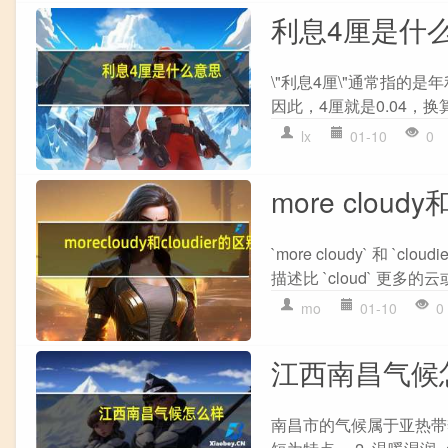
利息4厘是什
\"利息4厘\"通常指的是
因此，4厘就是0.04，换
lx
01-10
0
more cloudy
`more cloudy` 和 
描述比 `cloud` 更多的云
mo
01-10
0
江西南昌气候
南昌市的气候属于亚热带