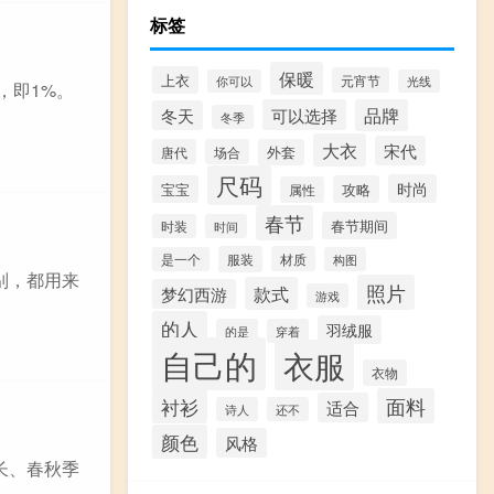
标签
保暖
上衣
元宵节
你可以
光线
1，即1%。
可以选择
品牌
冬天
冬季
大衣
宋代
唐代
场合
外套
尺码
时尚
宝宝
攻略
属性
春节
春节期间
时装
时间
服装
材质
是一个
构图
的区别，都用来
照片
款式
梦幻西游
游戏
的人
羽绒服
的是
穿着
自己的
衣服
衣物
面料
衬衫
适合
诗人
还不
颜色
风格
长、春秋季