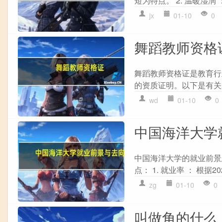
短为特点。 2. 温暖湿润
jx
01-10
0
舞蹈教师资格
舞蹈教师资格证是教育行
的资质证明。以下是有关舞
wd
01-10
0
中国海洋大学
中国海洋大学的就业前景
点： 1. 就业率 ： 根据
zg
01-10
0
叫做角的什么