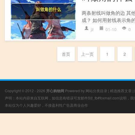
两条射线叫做角的边 其
成？ 如何用射线表示角
jz
01-10
0
首页
上一页
1
2
Copyright © 2012 - 2026
开心购物网
Powered by
网站分类目录
|
精选推荐文章
|
声明：本站内容来自互联网，如信息有错误可发邮件到f_fb#foxmail.com说明
本站仅为个人兴趣爱好，不接盈利性广告及商业合作