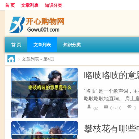
首 页
文章列表
知识分类
首 页
文章列表
知识分类
>
文章列表
- 第4页
咯吱咯吱的意
`咯吱` 是一个象声词，
咯吱咯吱地直响。 肩上扁
gz
01-10
0
攀枝花有哪些