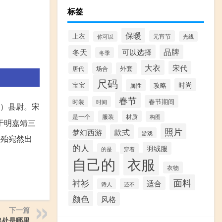
标签
保暖
上衣
元宵节
你可以
光线
可以选择
品牌
冬天
冬季
大衣
宋代
唐代
场合
外套
尺码
时尚
宝宝
攻略
属性
春节
春节期间
时装
时间
）县尉。宋
服装
材质
是一个
构图
于明嘉靖三
照片
款式
梦幻西游
游戏
诗殆宛然出
的人
羽绒服
的是
穿着
自己的
衣服
衣物
面料
衬衫
适合
诗人
还不
颜色
风格
下一篇
出处是哪里