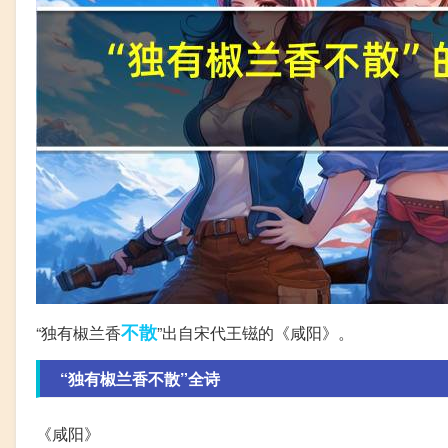
不散
“独有椒兰香
”出自宋代王镃的《咸阳》。
“独有椒兰香不散”全诗
《咸阳》