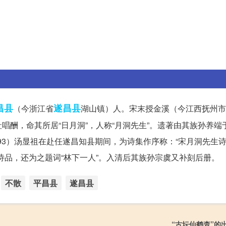
昌县
遂昌县
（今浙江省
湖山镇）人。宋末授金溪（今江西抚州市
唱酬，命其所居“日月洞”，人称“月洞先生”。遗著由其族孙养端
593）汤显祖在赴任遂昌知县期间，为诗集作序称：“宋月洞先生
诗品，还为之题词“林下一人”。入清后其族孙宗虞又补刻后册。
不散
平昌县
遂昌县
“古坛仙鹤杳”的