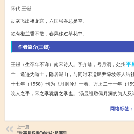
宋代 王镃
劫灰飞出祖龙宫，六国强吞总是空。
独有椒兰香不散，春风移过草花中。
作者简介(王镃)
平
王镃（生卒年不详）南宋诗人。字介翁，号月洞，处州
亡，遁迹为道士，隐居湖山，与同时宋遗民尹绿坡等人结社
十七年（1558）刊为《月洞吟》一卷。万历二十一年（1
晚人之手，宋之季犹唐之季也。”汤显祖敬佩月洞的为人及
网络标签：
上一篇
“世事且权抛”的出处是哪里