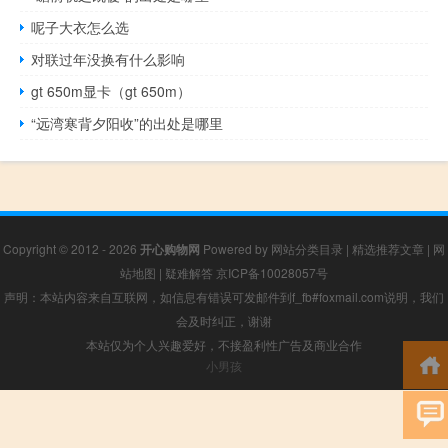
呢子大衣怎么选
对联过年没换有什么影响
gt 650m显卡（gt 650m）
“远湾寒背夕阳收”的出处是哪里
Copyright © 2012 - 2026
开心购物网
Powered by
网站分类目录
|
精选推荐文章
|
网
站地图
|
疑难解答
京ICP备10028057号
声明：本站内容来自互联网，如信息有错误可发邮件到f_fb#foxmail.com说明，我们
会及时纠正，谢谢
本站仅为个人兴趣爱好，不接盈利性广告及商业合作
小男孩