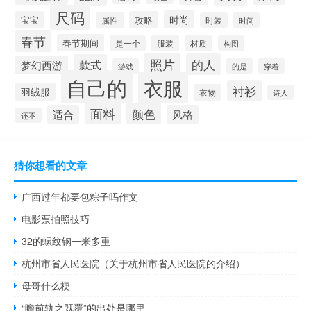
尺码
时尚
宝宝
攻略
属性
时装
时间
春节
春节期间
服装
材质
是一个
构图
照片
的人
款式
梦幻西游
游戏
的是
穿着
自己的
衣服
衬衫
羽绒服
衣物
诗人
面料
颜色
适合
风格
还不
猜你想看的文章
广西过年都要包粽子吗作文
电影票拍照技巧
32的螺纹钢一米多重
杭州市省人民医院（关于杭州市省人民医院的介绍）
母哥什么梗
“瞻前轨之既覆”的出处是哪里