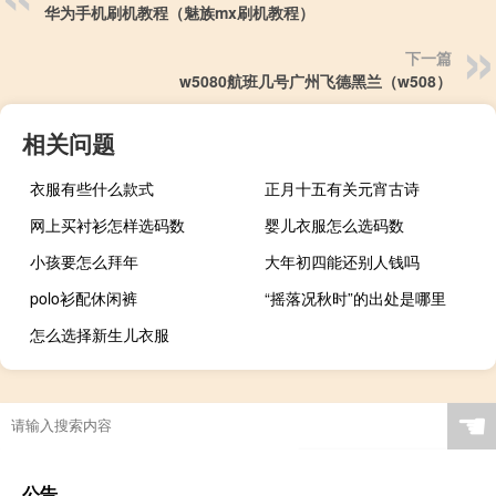
华为手机刷机教程（魅族mx刷机教程）
下一篇
w5080航班几号广州飞德黑兰（w508）
相关问题
衣服有些什么款式
正月十五有关元宵古诗
网上买衬衫怎样选码数
婴儿衣服怎么选码数
小孩要怎么拜年
大年初四能还别人钱吗
polo衫配休闲裤
“摇落况秋时”的出处是哪里
怎么选择新生儿衣服
☚
公告