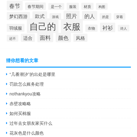
春节
春节期间
服装
材质
是一个
构图
照片
的人
款式
梦幻西游
游戏
的是
穿着
自己的
衣服
衬衫
羽绒服
衣物
诗人
面料
颜色
适合
风格
还不
猜你想看的文章
“几番潮汐”的出处是哪里
罚款怎么账务处理
nothankyou攻略
赤壁攻略略
如何买棉服
过年去女朋友家买什么
花灰色是什么颜色