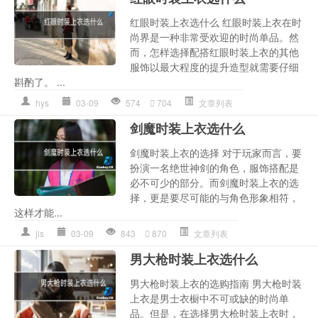
红眼时装上衣选什么 红眼时装上衣在时
尚界是一种非常受欢迎的时尚单品。然
而，怎样选择配搭红眼时装上衣的其他
服饰以最大程度的提升造型就需要仔细
斟酌了。 ...
hys
03-09
574
704
文章列表
剑魔时装上衣选什么
剑魔时装上衣的选择 对于玩家而言，要
扮演一名绝世神剑的角色，服饰搭配是
必不可少的部分。而剑魔时装上衣的选
择，更是要尽可能的与角色形象相符，
这样才能...
jls
03-09
843
870
文章列表
男大枪时装上衣选什么
男大枪时装上衣的选购指南 男大枪时装
上衣是男士衣橱中不可或缺的时尚单
品。但是，在选择男大枪时装上衣时，