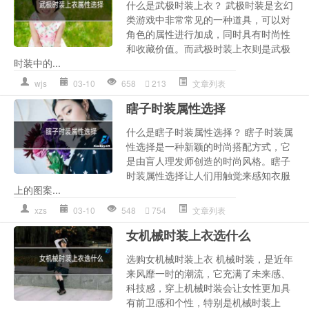
什么是武极时装上衣？ 武极时装是玄幻
类游戏中非常常见的一种道具，可以对
角色的属性进行加成，同时具有时尚性
和收藏价值。而武极时装上衣则是武极
时装中的...
wjs
03-10
658
213
文章列表
瞎子时装属性选择
什么是瞎子时装属性选择？ 瞎子时装属
性选择是一种新颖的时尚搭配方式，它
是由盲人理发师创造的时尚风格。瞎子
时装属性选择让人们用触觉来感知衣服
上的图案...
xzs
03-10
548
754
文章列表
女机械时装上衣选什么
选购女机械时装上衣 机械时装，是近年
来风靡一时的潮流，它充满了未来感、
科技感，穿上机械时装会让女性更加具
有前卫感和个性，特别是机械时装上