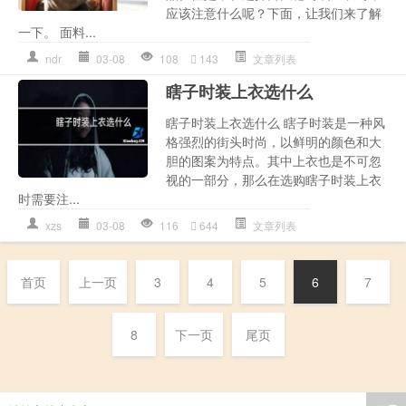
应该注意什么呢？下面，让我们来了解
一下。 面料...
ndr
03-08
108
143
文章列表
瞎子时装上衣选什么
瞎子时装上衣选什么 瞎子时装是一种风
格强烈的街头时尚，以鲜明的颜色和大
胆的图案为特点。其中上衣也是不可忽
视的一部分，那么在选购瞎子时装上衣
时需要注...
xzs
03-08
116
644
文章列表
首页
上一页
3
4
5
6
7
8
下一页
尾页