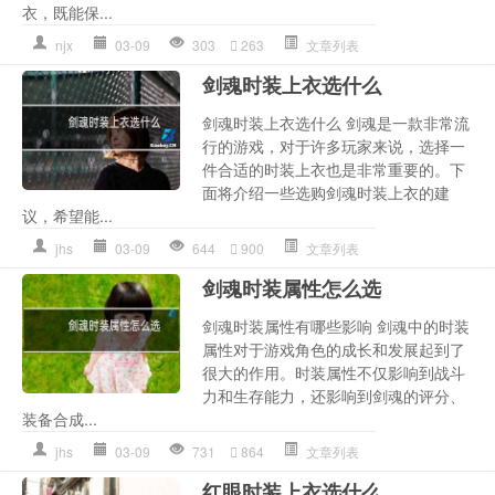
衣，既能保...
njx
03-09
303
263
文章列表
剑魂时装上衣选什么
剑魂时装上衣选什么 剑魂是一款非常流
行的游戏，对于许多玩家来说，选择一
件合适的时装上衣也是非常重要的。下
面将介绍一些选购剑魂时装上衣的建
议，希望能...
jhs
03-09
644
900
文章列表
剑魂时装属性怎么选
剑魂时装属性有哪些影响 剑魂中的时装
属性对于游戏角色的成长和发展起到了
很大的作用。时装属性不仅影响到战斗
力和生存能力，还影响到剑魂的评分、
装备合成...
jhs
03-09
731
864
文章列表
红眼时装上衣选什么