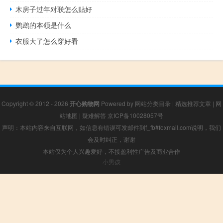
木房子过年对联怎么贴好
鹦鹉的本领是什么
衣服大了怎么穿好看
Copyright © 2012 - 2026
开心购物网
Powered by
网站分类目录
|
精选推荐文章
|
网
站地图
|
疑难解答
京ICP备10028057号
声明：本站内容来自互联网，如信息有错误可发邮件到f_fb#foxmail.com说明，我们
会及时纠正，谢谢
本站仅为个人兴趣爱好，不接盈利性广告及商业合作
小男孩