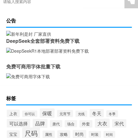
☚
公告
DeepSeek全套部署资料免费下载
免费可商用字体批量下载
标签
保暖
冬天
上衣
元宵节
冬季
你可以
光线
大衣
可以选择
品牌
宋代
唐代
场合
外套
尺码
时尚
宝宝
攻略
属性
时装
时间