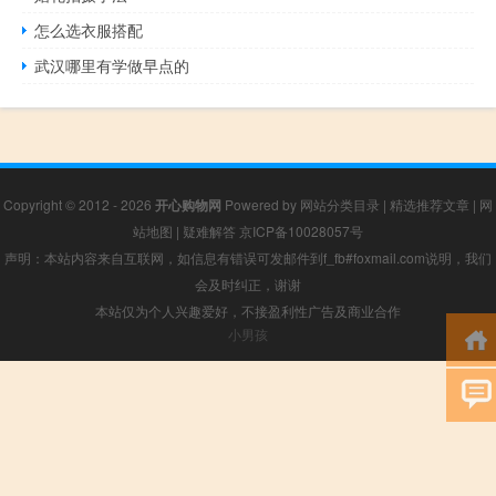
怎么选衣服搭配
武汉哪里有学做早点的
Copyright © 2012 - 2026
开心购物网
Powered by
网站分类目录
|
精选推荐文章
|
网
站地图
|
疑难解答
京ICP备10028057号
声明：本站内容来自互联网，如信息有错误可发邮件到f_fb#foxmail.com说明，我们
会及时纠正，谢谢
本站仅为个人兴趣爱好，不接盈利性广告及商业合作
小男孩