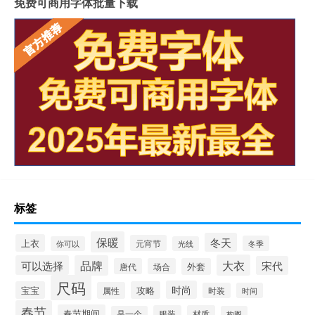
免费可商用字体批量下载
标签
保暖
冬天
上衣
元宵节
冬季
你可以
光线
大衣
可以选择
品牌
宋代
唐代
场合
外套
尺码
时尚
宝宝
攻略
属性
时装
时间
春节
春节期间
服装
材质
是一个
构图