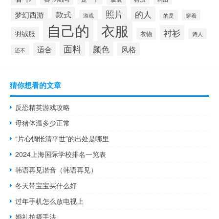
照片
的人
款式
梦幻西游
游戏
的是
穿着
自己的
衣服
衬衫
羽绒服
衣物
诗人
面料
颜色
适合
风格
还不
猜你想看的文章
反恐精英游戏攻略
母猪体温多少正常
“片心惆怅清平世”的出处是哪里
2024上海国际学校排名一览表
韩语再见谐音（韩语再见）
冬天带宝宝买什么好
过年手机怎么放电视上
婚礼拍摄手法