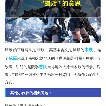
木屐
蜡履 的正确写法是 蜡屐 ，其基本含义是 涂蜡的
。这
成语
个
来源于南朝宋刘义庆的《世说新语·雅量》中的一个
悠闲
故事，讲述的是阮孚
自得地吹火涂蜡木屐的情景。后
来，\"蜡屐\"一词被引申为形容一种悠闲、无所作为的生活
方式。
其他小伙伴的相似问题：
蜡履的故事来源是什么？