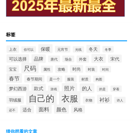
标签
保暖
冬天
上衣
元宵节
冬季
你可以
光线
大衣
可以选择
品牌
宋代
唐代
场合
外套
尺码
时尚
宝宝
攻略
属性
时装
时间
春节
春节期间
服装
材质
是一个
构图
照片
的人
款式
梦幻西游
游戏
的是
穿着
自己的
衣服
衬衫
羽绒服
衣物
诗人
面料
颜色
适合
风格
还不
猜你想看的文章