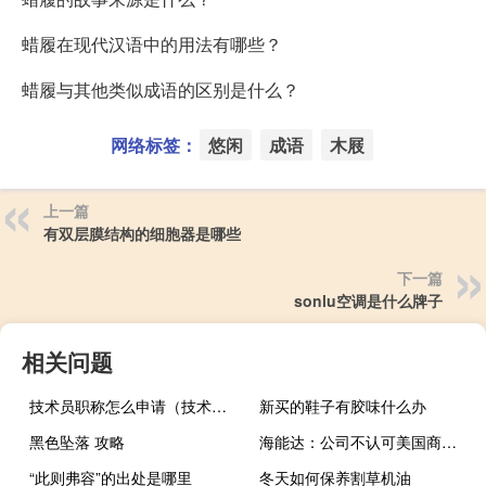
蜡履在现代汉语中的用法有哪些？
蜡履与其他类似成语的区别是什么？
网络标签：
悠闲
成语
木屐
上一篇
有双层膜结构的细胞器是哪些
下一篇
sonlu空调是什么牌子
相关问题
技术员职称怎么申请（技术员职称）
新买的鞋子有胶味什么办
黑色坠落 攻略
海能达：公司不认可美国商密版权案件一审判决金额已向美国第七巡回上诉法院提起上诉
“此则弗容”的出处是哪里
冬天如何保养割草机油