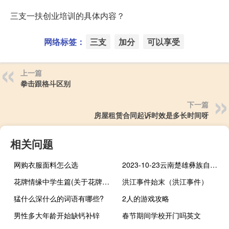
三支一扶创业培训的具体内容？
网络标签：
三支
加分
可以享受
上一篇
拳击跟格斗区别
下一篇
房屋租赁合同起诉时效是多长时间呀
相关问题
网购衣服面料怎么选
2023-10-23云南楚雄彝族自治州武定县(鹿茸菇)的报价是多少
花牌情缘中学生篇(关于花牌情缘中学生篇简述)
洪江事件始末（洪江事件）
猛什么深什么的词语有哪些?
2人的游戏攻略
男性多大年龄开始缺钙补锌
春节期间学校开门吗英文