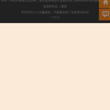
声明：本站内容来自互联网，如信息有错误可发邮件到f_fb#foxmail.com说明，我们
会及时纠正，谢谢
本站仅为个人兴趣爱好，不接盈利性广告及商业合作
小男孩