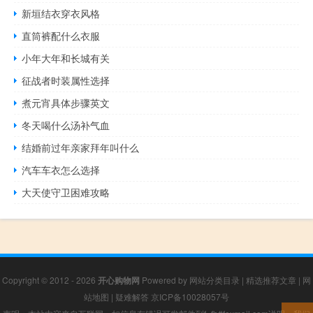
新垣结衣穿衣风格
直筒裤配什么衣服
小年大年和长城有关
征战者时装属性选择
煮元宵具体步骤英文
冬天喝什么汤补气血
结婚前过年亲家拜年叫什么
汽车车衣怎么选择
大天使守卫困难攻略
Copyright © 2012 - 2026
开心购物网
Powered by
网站分类目录
|
精选推荐文章
|
网
站地图
|
疑难解答
京ICP备10028057号