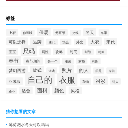
标签
保暖
冬天
上衣
元宵节
冬季
你可以
光线
大衣
可以选择
品牌
宋代
唐代
场合
外套
尺码
时尚
宝宝
攻略
属性
时装
时间
春节
春节期间
服装
材质
是一个
构图
照片
的人
款式
梦幻西游
游戏
的是
穿着
自己的
衣服
衬衫
羽绒服
衣物
诗人
面料
颜色
适合
风格
还不
猜你想看的文章
薄荷泡水冬天可以喝吗