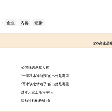
：
企业
内容
证据
g55高速是
如何挑选皮草大衣
“一濠秋水净涟漪”的出处是哪里
“写永诀之情着乎”的出处是哪里
过年元宝上能写字吗
短袖衬衫配长袖t恤