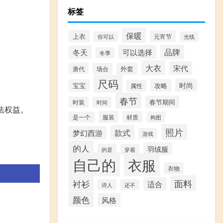
标签
保暖
上衣
元宵节
你可以
光线
。
可以选择
品牌
冬天
冬季
大衣
宋代
唐代
场合
外套
尺码
时尚
宝宝
攻略
属性
春节
春节期间
时装
时间
法权益。
服装
材质
是一个
构图
照片
款式
梦幻西游
游戏
的人
羽绒服
的是
穿着
自己的
衣服
衣物
面料
衬衫
适合
诗人
还不
颜色
风格