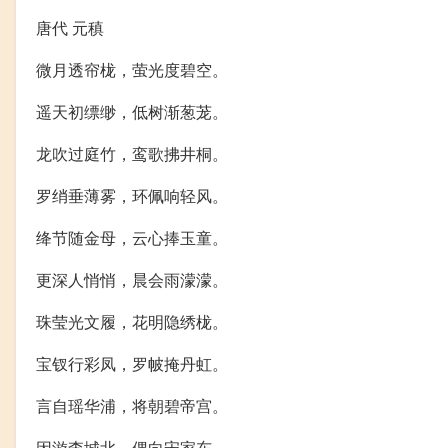
唐代 元稹
微月透帘栊，萤光度碧空。
遥天初缥缈，低树渐葱茏。
龙吹过庭竹，鸾歌拂井桐。
罗绡垂薄雾，环佩响轻风。
绛节随金母，云心捧玉童。
更深人悄悄，晨会雨濛濛。
珠莹光文履，花明隐绣栊。
宝钗行彩凤，罗帔掩丹虹。
言自瑶华浦，将朝碧帝宫。
因游李城北，偶向宋家东。