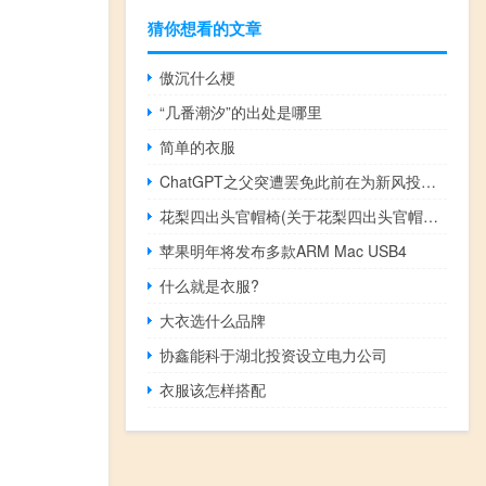
猜你想看的文章
傲沉什么梗
“几番潮汐”的出处是哪里
简单的衣服
ChatGPT之父突遭罢免此前在为新风投基金筹资
花梨四出头官帽椅(关于花梨四出头官帽椅简述)
苹果明年将发布多款ARM Mac USB4
什么就是衣服?
大衣选什么品牌
协鑫能科于湖北投资设立电力公司
衣服该怎样搭配