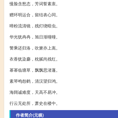
慢脸含愁态，芳词誓素衷。
赠环明运合，留结表心同。
啼粉流清镜，残灯绕暗虫。
华光犹冉冉，旭日渐曈曈。
警乘还归洛，吹箫亦上嵩。
衣香犹染麝，枕腻尚残红。
幂幂临塘草，飘飘思渚蓬。
素琴鸣怨鹤，清汉望归鸿。
海阔诚难度，天高不易冲。
行云无处所，萧史在楼中。
作者简介(元稹)