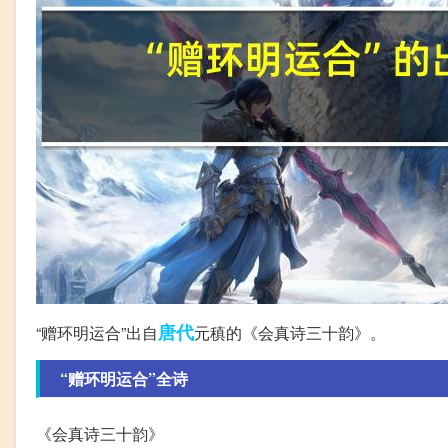
唐代
“赠环明运合”出自
元稹的《会真诗三十韵》。
“赠环明运合”全诗
《会真诗三十韵》