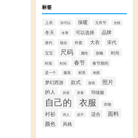
标签
保暖
上衣
元宵节
你可以
光线
可以选择
品牌
冬天
冬季
大衣
宋代
唐代
场合
外套
尺码
时尚
宝宝
攻略
属性
春节
春节期间
时装
时间
服装
材质
是一个
构图
照片
款式
梦幻西游
游戏
的人
羽绒服
的是
穿着
自己的
衣服
衣物
面料
衬衫
适合
诗人
还不
颜色
风格