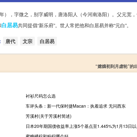
年），字微之，别字威明，唐洛阳人（今河南洛阳）。父元宽，
白居易
和
共同提倡“新乐府”。世人常把他和白居易并称“元白”。
：
唐代
文宗
白居易
“嫦娥初到月虚轮”的
衬衫尺码怎么选
车评头条：新一代保时捷Macan：执着追求 无问西东
芳溪村(关于芳溪村简述)
日本20年期国债收益率上涨5个基点至1.445%为1月13日
蜜糖橘棕和粉棕哪个好