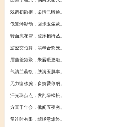
戏调初微拒，柔情已暗通。
低鬟蝉影动，回步玉尘蒙。
转面流花雪，登床抱绮丛。
鸳鸯交颈舞，翡翠合欢笼。
眉黛羞频聚，朱唇暖更融。
气清兰蕊馥，肤润玉肌丰。
无力慵移腕，多娇爱敛躬。
汗光珠点点，发乱绿松松。
方喜千年会，俄闻五夜穷。
留连时有限，缱绻意难终。