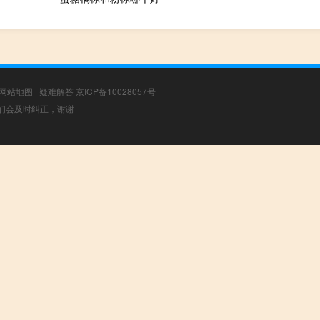
网站地图
|
疑难解答
京ICP备10028057号
，我们会及时纠正，谢谢