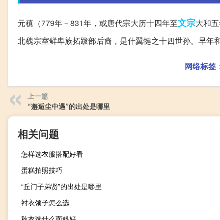
文宗
元稹（779年－831年，或唐代宗大历十四年至
大和五
北魏宗室鲜卑族拓跋部后裔，是什翼犍之十四世孙。早年
网络标签
上一篇
“邂逅尘中遇”的出处是哪里
相关问题
怎样选衣服搭配好看
蛋糕拍照技巧
“丘门子弟贤”的出处是哪里
衬衣领子怎么选
秋衣选什么面料好