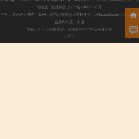
站地图
|
疑难解答
京ICP备10028057号
声明：本站内容来自互联网，如信息有错误可发邮件到f_fb#foxmail.com说明，我们
会及时纠正，谢谢
本站仅为个人兴趣爱好，不接盈利性广告及商业合作
小男孩