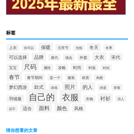
标签
保暖
冬天
上衣
元宵节
冬季
你可以
光线
大衣
可以选择
品牌
宋代
唐代
场合
外套
尺码
时尚
宝宝
攻略
属性
时装
时间
春节
春节期间
服装
材质
是一个
构图
照片
的人
款式
梦幻西游
游戏
的是
穿着
自己的
衣服
衬衫
羽绒服
衣物
诗人
面料
颜色
适合
风格
还不
猜你想看的文章