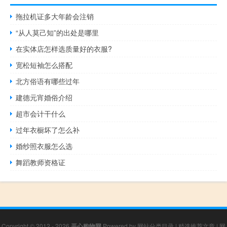
拖拉机证多大年龄会注销
“从人莫己知”的出处是哪里
在实体店怎样选质量好的衣服?
宽松短袖怎么搭配
北方俗语有哪些过年
建德元宵婚俗介绍
超市会计干什么
过年衣橱坏了怎么补
婚纱照衣服怎么选
舞蹈教师资格证
Copyright © 2012 - 2026
开心购物网
Powered by
网站分类目录
|
精选推荐文章
|
网