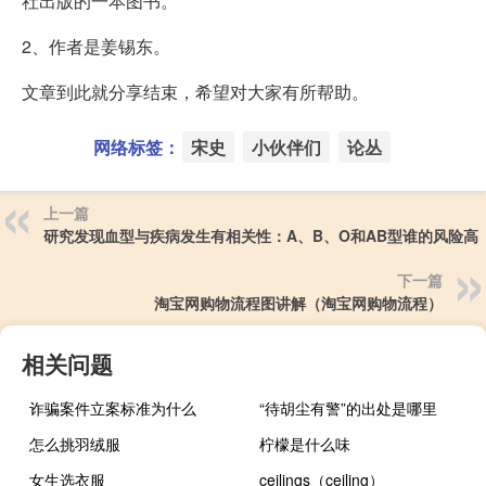
社出版的一本图书。
2、作者是姜锡东。
文章到此就分享结束，希望对大家有所帮助。
网络标签：
宋史
小伙伴们
论丛
上一篇
研究发现血型与疾病发生有相关性：A、B、O和AB型谁的风险高
下一篇
淘宝网购物流程图讲解（淘宝网购物流程）
相关问题
诈骗案件立案标准为什么
“待胡尘有警”的出处是哪里
怎么挑羽绒服
柠檬是什么味
女生选衣服
ceilings（ceiling）