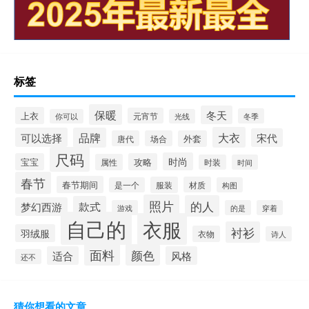
标签
保暖
冬天
上衣
元宵节
冬季
你可以
光线
大衣
可以选择
品牌
宋代
唐代
场合
外套
尺码
时尚
宝宝
攻略
属性
时装
时间
春节
春节期间
服装
材质
是一个
构图
照片
的人
款式
梦幻西游
游戏
的是
穿着
自己的
衣服
衬衫
羽绒服
衣物
诗人
面料
颜色
适合
风格
还不
猜你想看的文章