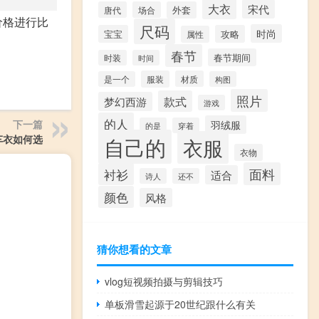
大衣
宋代
唐代
场合
外套
价格进行比
尺码
时尚
宝宝
攻略
属性
春节
春节期间
时装
时间
服装
材质
是一个
构图
照片
款式
梦幻西游
游戏
的人
下一篇
羽绒服
的是
穿着
自己的
车衣如何选
衣服
衣物
面料
衬衫
适合
诗人
还不
颜色
风格
猜你想看的文章
vlog短视频拍摄与剪辑技巧
单板滑雪起源于20世纪跟什么有关