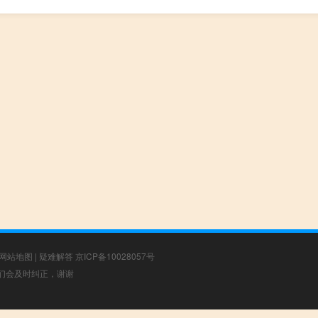
网站地图
|
疑难解答
京ICP备10028057号
，我们会及时纠正，谢谢