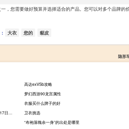
之一，您需要做好预算并选择适合的产品。您可以对多个品牌的
：
大衣
您的
貂皮
隐形
高达exVSb攻略
梦幻西游90龙宫属性
衣服买什么牌子的好
2023-11-17 07:47： 沿海高速沧州段山东方向，已于2023年11月17日07时46分恢复正常通行。该路段曾于2023年11月17日06时00分渤海新区站附近K286+800至K286+900处专项养护施工，占用超车道和应急车道。 ​​​
卫衣挑选
“布袍落魄余一身”的出处是哪里