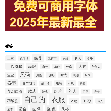
标签
保暖
冬天
上衣
元宵节
冬季
你可以
光线
大衣
可以选择
品牌
宋代
唐代
场合
外套
尺码
时尚
宝宝
攻略
属性
时装
时间
春节
春节期间
服装
材质
是一个
构图
照片
的人
款式
梦幻西游
游戏
的是
穿着
自己的
衣服
衬衫
羽绒服
衣物
诗人
面料
颜色
适合
风格
还不