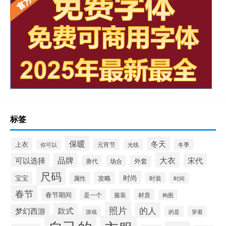
标签
保暖
冬天
上衣
元宵节
冬季
你可以
光线
大衣
可以选择
品牌
宋代
唐代
场合
外套
尺码
时尚
宝宝
攻略
属性
时装
时间
春节
春节期间
服装
材质
是一个
构图
照片
的人
款式
梦幻西游
游戏
的是
穿着