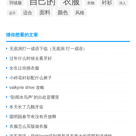
自己的
衣服
衬衫
羽绒服
衣物
诗人
面料
颜色
适合
风格
还不
猜你想看的文章
无底洞打一成语下临（无底洞 打一成语）
过年什么时候去看牙好
女生让你挑衣服
小碎花衬衫配什么裤子
valkyrie drive 攻略
“卧闻水鸟声”的出处是哪里
冬天长了几颗牙齿
圆明园春节有没有开放啊
衣服怎么买版做衣服
汽车资讯：现代Ioniq得到更新具有更大的范围和连接性