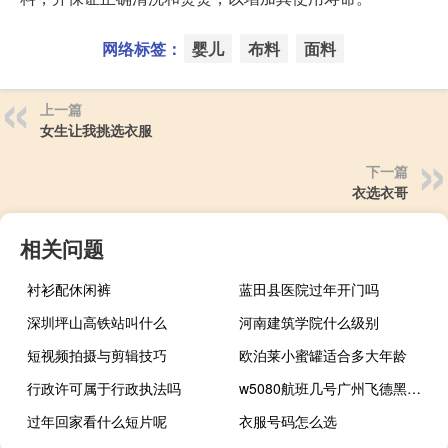
网络标签：
婴儿
布料
面料
上一篇
女生让我挑选衣服
下一篇
衣选衣哥
相关问题
衬衫配休闲裤
蓝田县医院过年开门吗
深圳坪山高铁站叫什么
河南建筑学院什么级别
短视频拍摄与剪辑技巧
欧泊莱小蜜罐适合多大年龄
行政许可属于行政执法吗
w5080航班几号广州飞德黑兰（w508）
过年回家看什么短片呢
衣服号码怎么选