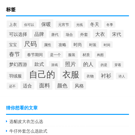
标签
保暖
冬天
上衣
元宵节
冬季
你可以
光线
大衣
可以选择
品牌
宋代
唐代
场合
外套
尺码
时尚
宝宝
攻略
属性
时装
时间
春节
春节期间
服装
材质
是一个
构图
照片
的人
款式
梦幻西游
游戏
的是
穿着
自己的
衣服
衬衫
羽绒服
衣物
诗人
面料
颜色
适合
风格
还不
猜你想看的文章
选貂皮大衣怎么选
牛仔外套怎么选款式