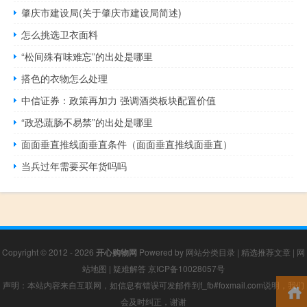
肇庆市建设局(关于肇庆市建设局简述)
怎么挑选卫衣面料
“松间殊有味难忘”的出处是哪里
搭色的衣物怎么处理
中信证券：政策再加力 强调酒类板块配置价值
“政恐蔬肠不易禁”的出处是哪里
面面垂直推线面垂直条件（面面垂直推线面垂直）
当兵过年需要买年货吗吗
Copyright © 2012 - 2026
开心购物网
Powered by
网站分类目录
|
精选推荐文章
|
网
站地图
|
疑难解答
京ICP备10028057号
声明：本站内容来自互联网，如信息有错误可发邮件到f_fb#foxmail.com说明，我们
会及时纠正，谢谢