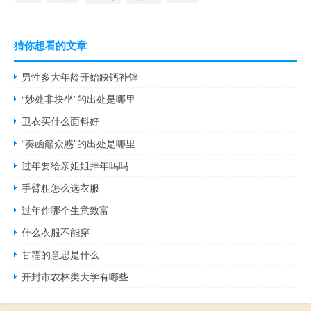
猜你想看的文章
男性多大年龄开始缺钙补锌
“妙处非块坐”的出处是哪里
卫衣买什么面料好
“奏函籲众慼”的出处是哪里
过年要给亲姐姐拜年吗吗
手臂粗怎么选衣服
过年作哪个生意致富
什么衣服不能穿
甘霔的意思是什么
开封市农林类大学有哪些