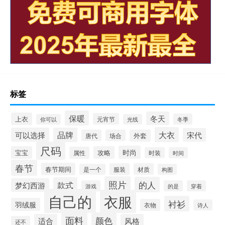
标签
保暖
冬天
上衣
元宵节
冬季
你可以
光线
大衣
可以选择
品牌
宋代
唐代
场合
外套
尺码
时尚
宝宝
攻略
属性
时装
时间
春节
春节期间
服装
材质
是一个
构图
照片
的人
款式
梦幻西游
游戏
的是
穿着
自己的
衣服
衬衫
羽绒服
衣物
诗人
面料
颜色
适合
风格
还不