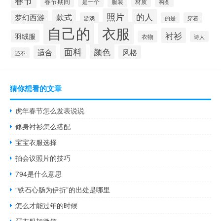
春节
春节期间
服装
材质
是一个
构图
照片
的人
款式
梦幻西游
游戏
的是
穿着
自己的
衣服
衬衫
羽绒服
衣物
诗人
面料
颜色
适合
风格
还不
猜你想看的文章
虎年春节怎么发表说说
修身衬衫怎么搭配
宝宝衣服选择
拍会议照片的技巧
794是什么意思
“铁石心肠为伊折”的出处是哪里
怎么才能过年的时候