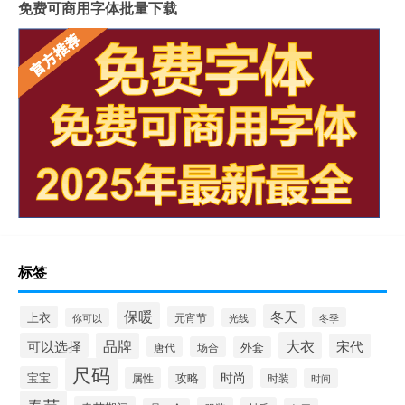
免费可商用字体批量下载
标签
保暖
冬天
上衣
元宵节
冬季
你可以
光线
大衣
可以选择
品牌
宋代
唐代
场合
外套
尺码
时尚
宝宝
攻略
属性
时装
时间