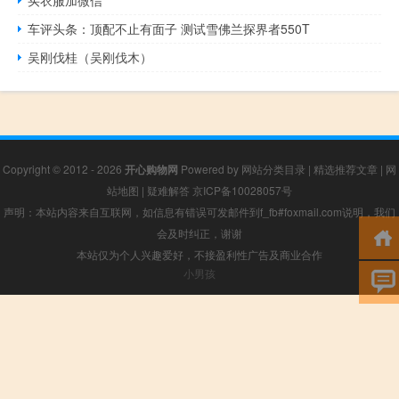
买衣服加微信
车评头条：顶配不止有面子 测试雪佛兰探界者550T
吴刚伐桂（吴刚伐木）
Copyright © 2012 - 2026
开心购物网
Powered by
网站分类目录
|
精选推荐文章
|
网
站地图
|
疑难解答
京ICP备10028057号
声明：本站内容来自互联网，如信息有错误可发邮件到f_fb#foxmail.com说明，我们
会及时纠正，谢谢
本站仅为个人兴趣爱好，不接盈利性广告及商业合作
小男孩