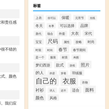
标签
保暖
上衣
元宵节
你可以
光线
求和责任感
可以选择
品牌
冬天
冬季
大衣
宋代
唐代
场合
外套
尺码
时尚
宝宝
攻略
属性
春节
种很不错的
春节期间
时装
时间
服装
材质
是一个
构图
照片
款式
梦幻西游
游戏
的人
羽绒服
的是
穿着
款式、颜色
自己的
衣服
衣物
面料
衬衫
适合
诗人
还不
颜色
风格
择。我们应