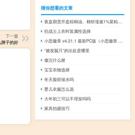
猜你想看的文章
夜盘期货开盘棕榈油、棉纱涨逾1%菜粕、郑棉、沪铅等上涨；苯乙烯跌逾1%液化石油气、燃油等下跌
狂战士上衣时装属性选择
下一篇
小思徽章 v4.21.1 最新PC版（小思徽章 v4.21.1 最新PC版功能简介）
么牌子的好
“被发鬤只”的出处是哪里
傲沉什么梗
宝宝衣物选择
冬天脸部保水吗
婴儿衣服怎么选
大年初三可以不理发吗吗
家具拍摄技巧