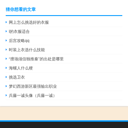
猜你想看的文章
网上怎么挑选好的衣服
l的衣服适合
后宫攻略qq
时装上衣选什么技能
“擅场须信独推秦”的出处是哪里
海螺人什么梗
挑选卫衣
梦幻西游新区最强输出职业
兵藤一诚头像（兵藤一诚）