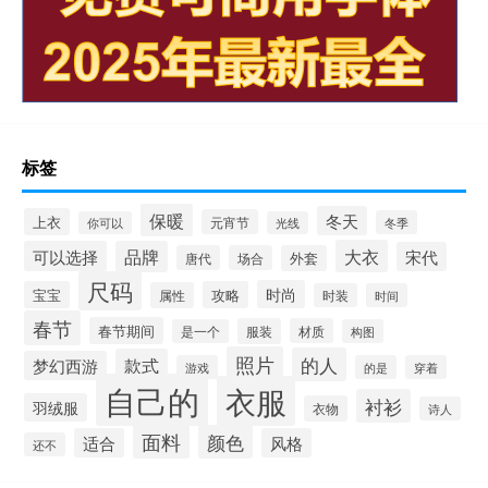
标签
保暖
冬天
上衣
元宵节
冬季
你可以
光线
大衣
可以选择
品牌
宋代
唐代
场合
外套
尺码
时尚
宝宝
攻略
属性
时装
时间
春节
春节期间
服装
材质
是一个
构图
照片
的人
款式
梦幻西游
游戏
的是
穿着
自己的
衣服
衬衫
羽绒服
衣物
诗人
面料
颜色
适合
风格
还不