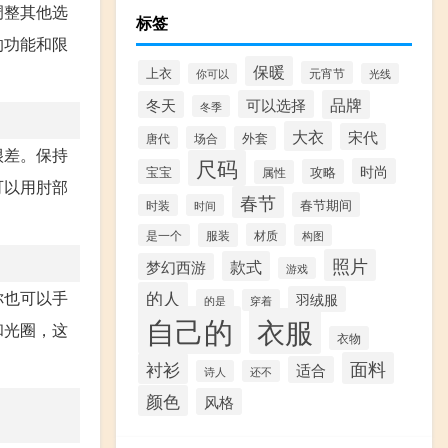
调整其他选
标签
的功能和限
保暖
上衣
元宵节
你可以
光线
可以选择
品牌
冬天
冬季
大衣
宋代
唐代
场合
外套
很差。保持
尺码
时尚
宝宝
攻略
属性
可以用肘部
春节
春节期间
时装
时间
服装
材质
是一个
构图
照片
款式
梦幻西游
游戏
的人
你也可以手
羽绒服
的是
穿着
自己的
衣服
和光圈，这
衣物
面料
衬衫
适合
诗人
还不
颜色
风格