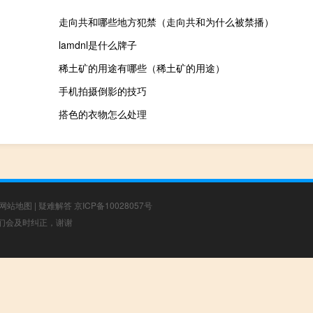
走向共和哪些地方犯禁（走向共和为什么被禁播）
lamdnl是什么牌子
稀土矿的用途有哪些（稀土矿的用途）
手机拍摄倒影的技巧
搭色的衣物怎么处理
网站地图
|
疑难解答
京ICP备10028057号
，我们会及时纠正，谢谢