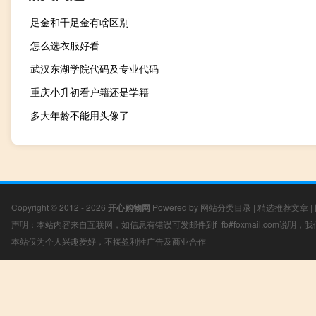
足金和千足金有啥区别
怎么选衣服好看
武汉东湖学院代码及专业代码
重庆小升初看户籍还是学籍
多大年龄不能用头像了
Copyright © 2012 - 2026
开心购物网
Powered by
网站分类目录
|
精选推荐文章
|
声明：本站内容来自互联网，如信息有错误可发邮件到f_fb#foxmail.com说明
本站仅为个人兴趣爱好，不接盈利性广告及商业合作