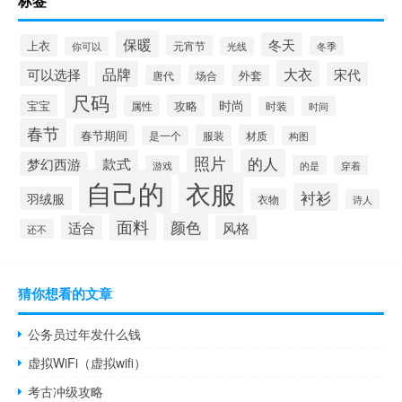
标签
保暖
冬天
上衣
元宵节
冬季
你可以
光线
大衣
可以选择
品牌
宋代
唐代
场合
外套
尺码
时尚
宝宝
攻略
属性
时装
时间
春节
春节期间
服装
材质
是一个
构图
照片
的人
款式
梦幻西游
游戏
的是
穿着
自己的
衣服
衬衫
羽绒服
衣物
诗人
面料
颜色
适合
风格
还不
猜你想看的文章
公务员过年发什么钱
虚拟WiFi（虚拟wifi）
考古冲级攻略