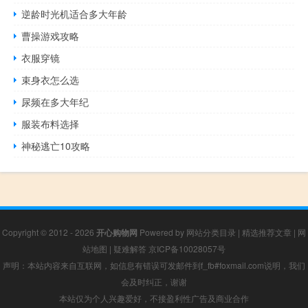
逆龄时光机适合多大年龄
曹操游戏攻略
衣服穿镜
束身衣怎么选
尿频在多大年纪
服装布料选择
神秘逃亡10攻略
Copyright © 2012 - 2026
开心购物网
Powered by
网站分类目录
|
精选推荐文章
|
网
站地图
|
疑难解答
京ICP备10028057号
声明：本站内容来自互联网，如信息有错误可发邮件到f_fb#foxmail.com说明，我们
会及时纠正，谢谢
本站仅为个人兴趣爱好，不接盈利性广告及商业合作