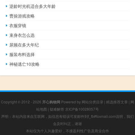
逆龄时光机适合多大年龄
曹操游戏攻略
衣服穿镜
束身衣怎么选
尿频在多大年纪
服装布料选择
神秘逃亡10攻略
Copyright © 2012 - 2026
开心购物网
Powered by
网站分类目录
|
精选推荐文章
|
网
站地图
|
疑难解答
京ICP备10028057号
声明：本站内容来自互联网，如信息有错误可发邮件到f_fb#foxmail.com说明，我们
会及时纠正，谢谢
本站仅为个人兴趣爱好，不接盈利性广告及商业合作