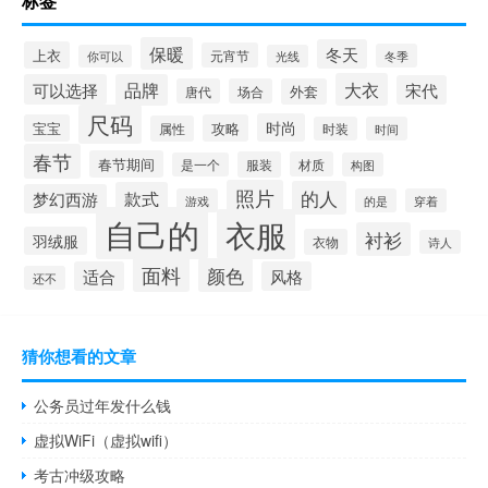
标签
保暖
冬天
上衣
元宵节
冬季
你可以
光线
大衣
可以选择
品牌
宋代
唐代
场合
外套
尺码
时尚
宝宝
攻略
属性
时装
时间
春节
春节期间
服装
材质
是一个
构图
照片
的人
款式
梦幻西游
游戏
的是
穿着
自己的
衣服
衬衫
羽绒服
衣物
诗人
面料
颜色
适合
风格
还不
猜你想看的文章
公务员过年发什么钱
虚拟WiFi（虚拟wifi）
考古冲级攻略