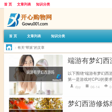
首 页
文章列表
知识分类
首 页
文章列表
知识分类
>
有关“帮派”的文章
端游有梦幻西
以下围绕“端游有梦幻西游
第一是游戏对CPU的要求,主
dyy
06-14
0
梦幻西游修炼