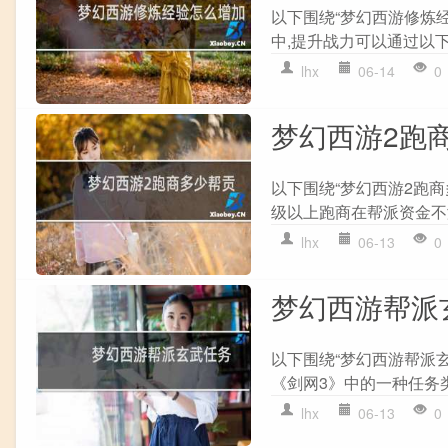
以下围绕“梦幻西游修炼经
中,提升战力可以通过以下几种
lhx
06-14
0
梦幻西游2跑
以下围绕“梦幻西游2跑商
级以上跑商在帮派资金不满
lhx
06-13
0
梦幻西游帮派
以下围绕“梦幻西游帮派
《剑网3》中的一种任务类
lhx
06-13
0