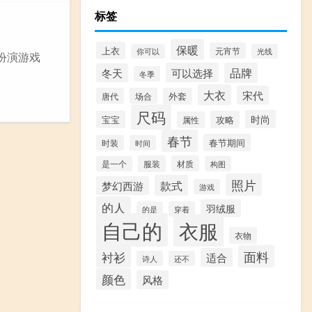
标签
保暖
上衣
元宵节
你可以
光线
扮演游戏
可以选择
品牌
冬天
冬季
大衣
宋代
唐代
场合
外套
尺码
时尚
宝宝
攻略
属性
春节
春节期间
时装
时间
服装
材质
是一个
构图
照片
款式
梦幻西游
游戏
的人
羽绒服
的是
穿着
自己的
衣服
衣物
面料
衬衫
适合
诗人
还不
颜色
风格