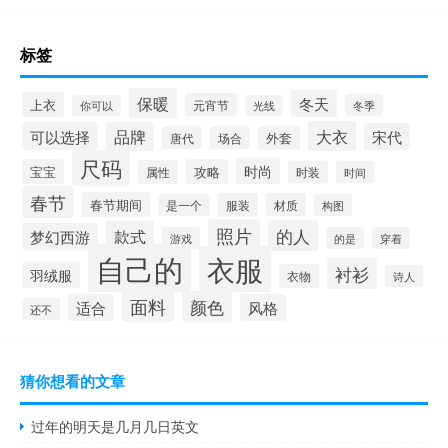
标签
保暖
冬天
上衣
元宵节
冬季
你可以
光线
大衣
可以选择
品牌
宋代
唐代
场合
外套
尺码
时尚
宝宝
攻略
属性
时装
时间
春节
春节期间
服装
材质
是一个
构图
照片
的人
款式
梦幻西游
游戏
的是
穿着
自己的
衣服
衬衫
羽绒服
衣物
诗人
面料
颜色
适合
风格
还不
猜你想看的文章
过年的明天是几月几日英文