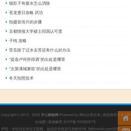
猫肚子有腹水怎么消除
苍龙逐日攻略 武功
拍摄宣传片的步骤
京都情报大学硕士回国认可度
子纯 攻略
苦瓜除了过水去苦还有什么好办法
“提壶卢何所得酒”的出处是哪里
“次第满城箫鼓”的出处是哪里
冬天拍照技术
Copyright © 2012 - 2026
开心购物网
Powered by
网站分类目录
|
精选推荐文章
|
网
站地图
|
疑难解答
京ICP备10028057号
声明：本站内容来自互联网，如信息有错误可发邮件到f_fb#foxmail.com说明，我们