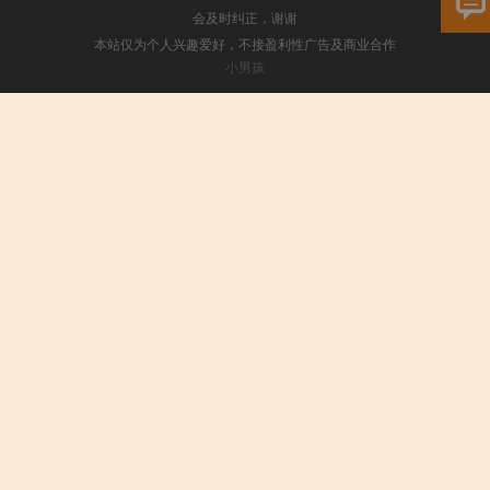
会及时纠正，谢谢
本站仅为个人兴趣爱好，不接盈利性广告及商业合作
小男孩