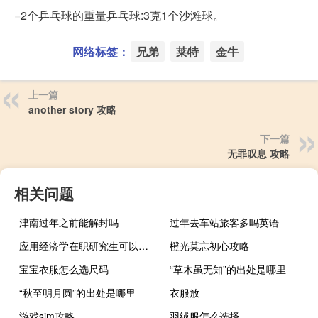
=2个乒乓球的重量乒乓球:3克1个沙滩球。
网络标签：
兄弟
莱特
金牛
上一篇
another story 攻略
下一篇
无罪叹息 攻略
相关问题
津南过年之前能解封吗
过年去车站旅客多吗英语
应用经济学在职研究生可以获得双证吗
橙光莫忘初心攻略
宝宝衣服怎么选尺码
“草木虽无知”的出处是哪里
“秋至明月圆”的出处是哪里
衣服放
游戏sim攻略
羽绒服怎么选择