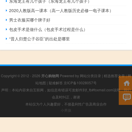
东海龙王有几个孩子（东海龙王有几个孩子）
2020人教版高一课本（高一人教版历史必修一电子课本）
男士衣服买哪个牌子好
包皮手术是做什么（包皮手术过程是什么）
“晋人归楚公子谷臣”的出处是哪里
Copyright © 2012 - 2026
开心购物网
Powered by
网站分类目录
|
精选推荐文章
|
网
站地图
|
疑难解答
京ICP备10028057号
声明：本站内容来自互联网，如信息有错误可发邮件到f_fb#foxmail.com说明，我们
会及时纠正，谢谢
本站仅为个人兴趣爱好，不接盈利性广告及商业合作
小男孩