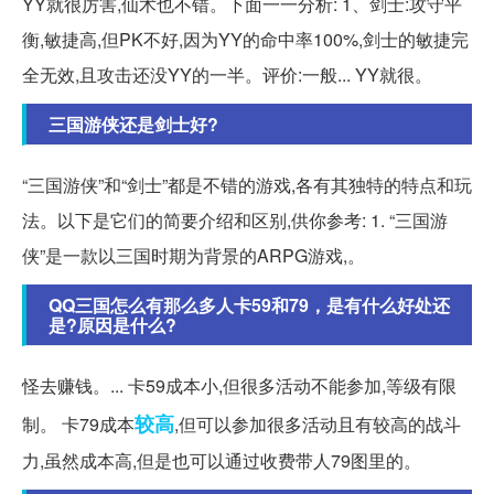
YY就很厉害,仙术也不错。下面一一分析: 1、剑士:攻守平
衡,敏捷高,但PK不好,因为YY的命中率100%,剑士的敏捷完
全无效,且攻击还没YY的一半。评价:一般... YY就很。
三国游侠还是剑士好?
“三国游侠”和“剑士”都是不错的游戏,各有其独特的特点和玩
法。以下是它们的简要介绍和区别,供你参考: 1. “三国游
侠”是一款以三国时期为背景的ARPG游戏,。
QQ三国怎么有那么多人卡59和79，是有什么好处还
是?原因是什么?
怪去赚钱。... 卡59成本小,但很多活动不能参加,等级有限
较高
制。 卡79成本
,但可以参加很多活动且有较高的战斗
力,虽然成本高,但是也可以通过收费带人79图里的。