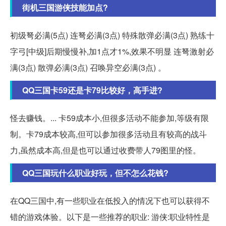
街机三国游侠技能加点?
初级弩必满(5点) 连弩必满(3点) 特殊散弹必满(3点) 熟练十
字弓[中级]后期慢慢补,加1点才1%,效果不明显 连弩激射必
满(3点) 散弹必满(3点) 召唤异空必满(3点) 。
QQ三国卡59还是卡79比较好，高手进?
怪去赚钱。... 卡59成本小,但很多活动不能参加,等级有限
制。卡79成本较高,但可以参加很多活动且有较高的战斗
力,虽然成本高,但是也可以通过收费带人79图里的怪。
QQ三国玩什么职业好玩，但不怎么花钱?
在QQ三国中,有一些职业在低投入的情况下也可以获得不
错的游戏体验。以下是一些推荐的职业: 游侠:职业特性是