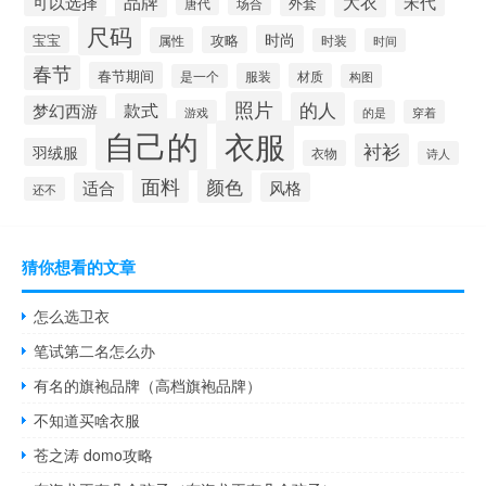
大衣
可以选择
品牌
宋代
唐代
场合
外套
尺码
时尚
宝宝
攻略
属性
时装
时间
春节
春节期间
服装
材质
是一个
构图
照片
的人
款式
梦幻西游
游戏
的是
穿着
自己的
衣服
衬衫
羽绒服
衣物
诗人
面料
颜色
适合
风格
还不
猜你想看的文章
怎么选卫衣
笔试第二名怎么办
有名的旗袍品牌（高档旗袍品牌）
不知道买啥衣服
苍之涛 domo攻略