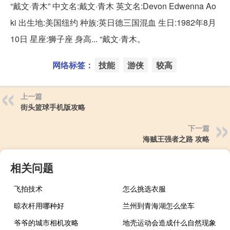
“戴文·青木” 中文名:戴文·青木 英文名:Devon Edwenna Ao
ki 出生地:美国纽约 种族:英日德三国混血 生日:1982年8月
10日 星座:狮子座 身高... “戴文·青木。
网络标签：
技能
游侠
较高
上一篇
街头篮球手机版攻略
下一篇
海贼王强者之路 攻略
相关问题
飞拍技术
怎么挑选衣服
晾衣杆用哪种好
兰州到青海湖怎么坐车
爷爷的城市相机攻略
地壳运动会造成什么自然现象