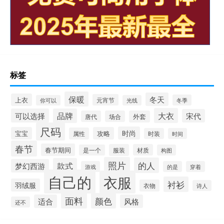
标签
保暖
冬天
上衣
元宵节
冬季
你可以
光线
大衣
可以选择
品牌
宋代
唐代
场合
外套
尺码
时尚
宝宝
攻略
属性
时装
时间
春节
春节期间
服装
材质
是一个
构图
照片
的人
款式
梦幻西游
游戏
的是
穿着
自己的
衣服
衬衫
羽绒服
衣物
诗人
面料
颜色
适合
风格
还不